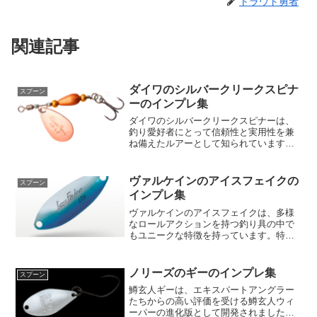
トラウト勇者
関連記事
ダイワのシルバークリークスピナ
スプーン
ーのインプレ集
ダイワのシルバークリークスピナーは、
釣り愛好者にとって信頼性と実用性を兼
ね備えたルアーとして知られています。
その本質は、シンプルでありながらも高
度に洗練された設計にあります。「投げ
て巻く」だけで極めて効果的な釣果をも
ヴァルケインのアイスフェイクの
スプーン
たらすこのスピナーは、そ...
インプレ集
ヴァルケインのアイスフェイクは、多様
なロールアクションを持つ釣り具の中で
もユニークな特徴を持っています。特
に、ハイバーストというロールアクショ
ンとは対照的に、使い分けを考えてアピ
ールを最小限に抑えたタイトロールを持
ノリーズのギーのインプレ集
スプーン
つことが特徴です。これによ...
鱒玄人ギーは、エキスパートアングラー
たちからの高い評価を受ける鱒玄人ウィ
ーパーの進化版として開発されました。