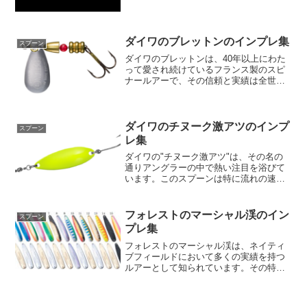
その主な特徴は、中層の魚をターゲット
にするデザインにあります。デッドスロ
ーリトリーブでの釣りを行っても、独特
な“ウィーパーアクション...
ダイワのブレットンのインプレ集
スプーン
ダイワのブレットンは、40年以上にわた
って愛され続けているフランス製のスピ
ナールアーで、その信頼と実績は全世界
のアングラーから高く評価されていま
す。その人気の秘密は、オーソドックス
なティアドロップ型のブレードが持つ卓
越した水の掴みです。この...
ダイワのチヌーク激アツのインプ
スプーン
レ集
ダイワの"チヌーク激アツ"は、その名の
通りアングラーの中で熱い注目を浴びて
います。このスプーンは特に流れの速い
中規模河川でその真価を発揮し、巧みに
流れを掴み、確実に魚へとアプローチし
ます。着底後も浮き上がり過ぎず、流れ
フォレストのマーシャル渓のイン
スプーン
の中を安定して泳がせる...
プレ集
フォレストのマーシャル渓は、ネイティ
ブフィールドにおいて多くの実績を持つ
ルアーとして知られています。その特徴
的な形状は細身でありながらも、充分な
ウエイトが搭載されているため、アング
ラーが狙う水深へのアプローチや、遠く