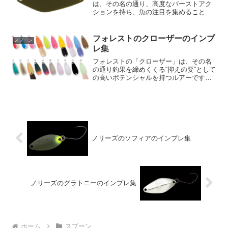
は、その名の通り、高度なバーストアク
ションを持ち、魚の注目を集めること
で、絶大なる釣果をもたらすことで知ら
れています。このたび、明滅やリアクシ
ョンを追求した大人気カラーが追加さ
フォレストのクローザーのインプ
スプーン
れ、アングラーの幅広いニーズに...
レ集
フォレストの「クローザー」は、その名
の通り釣果を締めくくる“抑えの要”として
の高いポテンシャルを持つルアーです。
その威力は着水と同時に発揮され、アン
グラーが求める確実なアクションを持っ
ています。巻き始めからの立ち上がりの
速さは、他のルアーと...
ノリーズのソフィアのインプレ集
ノリーズのグラトニーのインプレ集
ホーム
スプーン