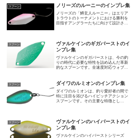
ウトに対して絶大なアピールを持ち、そ
ノリーズのルーニーのインプレ集
スプーン
の微波動によって魚を誘引...
ノリーズの「鱒玄人ルーニー」はエリア
トラウトのトーナメントにおける勝利を
目指すアングラーたちに向けて設計され
た特別なルアーです。その主な目的は、
魚が最も活発になる時間帯に、多くのト
ラウトを迅速にキャッチすること。特
に、試合開始直後や魚が放流...
ヴァルケインのギガバーストのイ
スプーン
ンプレ集
ヴァルケインのギガバーストは、今の釣
りの時代に必要な特性を詰め込んだ革新
的なスプーンです。全速度対応ウォブン
ロールを継承しつつ、操作性を一層向上
させたのがこのギガバーストの特徴で
す。そのアクションは、放流直後の高活
ダイワのルミオンのインプレ集
スプーン
性なトラウトから低活性なト...
ダイワのルミオンは、釣り愛好者の間で
特に注目を浴びるハイピッチアクション
スプーンです。その主要な特徴とし
て、"オールレンジ攻略"のコンセプトが
挙げられます。適度な引き抵抗とレンジ
キープ力に優れており、使い手にアタリ
をしっかりと感じさせ、その...
ヴァルケインのハイバーストのイ
スプーン
ンプレ集
ヴァルケインのハイバーストシリーズ