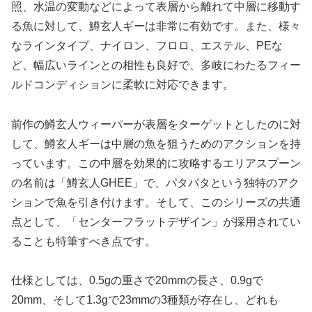
照、水温の変動などによって表層から離れて中層に移動す
る魚に対して、鱒玄人ギーは非常に有効です。また、様々
なラインタイプ、ナイロン、フロロ、エステル、PEな
ど、幅広いラインとの相性も良好で、多岐にわたるフィー
ルドコンディションに柔軟に対応できます。
前作の鱒玄人ウィーパーが表層をターゲットとしたのに対
して、鱒玄人ギーは中層の魚を狙うためのアクションを持
っています。この中層を効果的に攻略するエリアスプーン
の名前は「鱒玄人GHEE」で、パタパタという独特のアク
ションで魚を引き付けます。そして、このシリーズの共通
点として、「センターフラットデザイン」が採用されてい
ることも特筆すべき点です。
仕様としては、0.5gの重さで20mmの長さ、0.9gで
20mm、そして1.3gで23mmの3種類が存在し、どれも