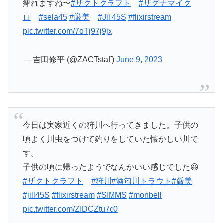
痺れますね〜
#ザクトクラフト
#ザグナマイク
ロ
#sela45
#厳美
#Jill45S
#flixirstream
pic.twitter.com/7oTj97j9jx
— 吉田修平 (@ZACTstaff)
June 9, 2023
今日は実家近くの狩川へ行ってきました。子供の
頃よく川虫をつけて釣りをしていた懐かしい川で
す。
子供の頃に帰ったようでなんかいい感じでした😆
#ザクトクラフト
#狩川
#酒匂川トラウト
#厳美
#jill45S
#flixirstream
#SIMMS
#monbell
pic.twitter.com/ZIDCZtu7c0