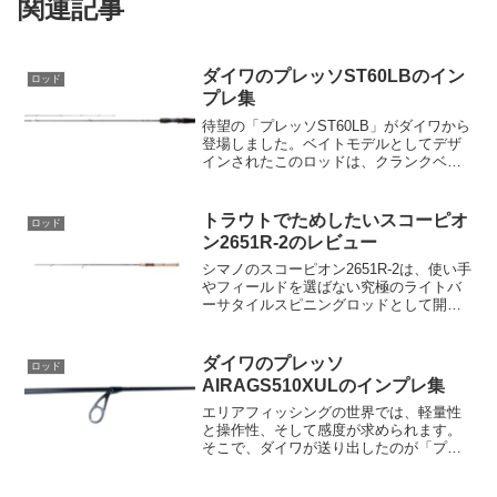
関連記事
ダイワのプレッソST60LBのイン
ロッド
プレ集
待望の「プレッソST60LB」がダイワから
登場しました。ベイトモデルとしてデザ
インされたこのロッドは、クランクベイ
トを中心としたプラグゲームを更に魅力
的に演出します。エリアトラウトロッド
の代名詞とも言える「プレッソ」シリー
トラウトでためしたいスコーピオ
ロッド
ズからの新たなるチ...
ン2651R-2のレビュー
シマノのスコーピオン2651R-2は、使い手
やフィールドを選ばない究極のライトバ
ーサタイルスピニングロッドとして開発
されています。このロッドのコンセプト
は、手持ちの一本のロッドでさまざまな
魚種をターゲットにすることができるよ
ダイワのプレッソ
ロッド
うに設計されてい...
AIRAGS510XULのインプレ集
エリアフィッシングの世界では、軽量性
と操作性、そして感度が求められます。
そこで、ダイワが送り出したのが「プレ
ッソAIRAGS510XUL」です。その特徴と
は？1. 軽量エリアロッド誕生長さ