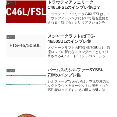
1.78m、自重わずか41gという軽量設計。
トラウティアフェリーク
ロッド
このロッ...
C46L/FSLのインプレ集は？
トラウティアフェリークC46L/FSLは、ト
ラウトフィッシングにおいて最も重要と
される「投げる」というアクションを極
めて快適に行えるベイトキャスティング
ロッドのモデルです。そのフルソリッド
ブランクスの採用は、短いスイングでも
メジャークラフトのFTG-
ロッド
鞭のようにしなる...
46/505ULのインプレ集
メジャークラフトのFTG-46/505ULは、渓
流ロッドの新たなスタンダードとして注
目される4フィート6インチのベーシック
レングスを採用しています。しかし、こ
のロッドの最も魅力的な特徴は、リール
を取り付けた状態でカーボン製のオプシ
パームスのシルファーSYSSi-
ロッド
ョンバット...
73Mのインプレ集
シルファーSYSSi-73Mは、本流や湖のビ
ッグトラウトをターゲットに開発された
高性能ロッドです。その最大の魅力は、
圧倒的なキャスティング性能を持つブラ
ンクにあります。遠投が不可欠とされる
環境での釣りに最適化されており、スプ
ーンのリトリーブ...