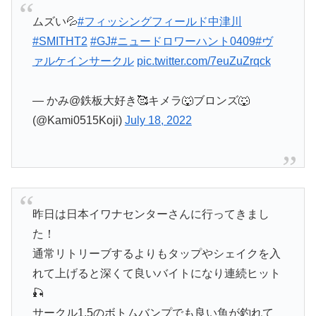
ムズい💦
#フィッシングフィールド中津川
#SMITHT2
#GJ
#ニュードロワーハント0409
#ヴ
ァルケインサークル
pic.twitter.com/7euZuZrqck
— かみ@鉄板大好き🥰キメラ🐺ブロンズ🐺
(@Kami0515Koji)
July 18, 2022
昨日は日本イワナセンターさんに行ってきまし
た！
通常リトリーブするよりもタップやシェイクを入
れて上げると深くて良いバイトになり連続ヒット
🎣
サークル1.5のボトムバンプでも良い魚が釣れて