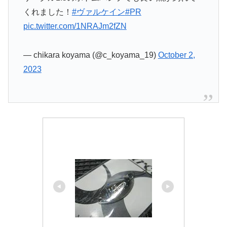
くれました！
#ヴァルケイン
#PR
pic.twitter.com/1NRAJm2fZN
— chikara koyama (@c_koyama_19)
October 2,
2023