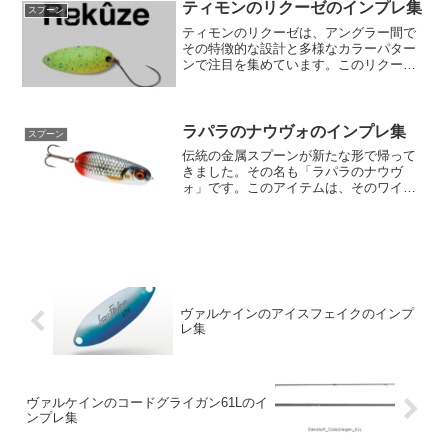
す。このような環境下でも魚の興味を持
ティモンのリクーゼのインプレ集
スプーン
続的に引きつけるために、どの...
ティモンのリクーゼは、アングラー間で
その特徴的な設計と多様なカラーパター
ンで注目を集めています。このリクーゼ
は、中層をメインにターゲットとするス
プーンで、上目から下目までの広範囲な
対応が可能です。その特性は、杉山代悟
が以前使用していたちびテ...
ラパラのナウヴォのインプレ集
スプーン
伝統の金属スプーンが新たな形で帰って
きました。その名も「ラパラのナウヴ
ォ」です。このアイテムは、そのワイル
ドテールアクションを特徴とし、安定し
たリトリーブが実現可能となっていま
す。高速でのリトリーブ中に時折リズム
が崩れることがあるのですが、...
ヴァルケインのアイスフェイクのインプ
レ集
ヴァルケインのコードグライガン61Lのイ
ンプレ集