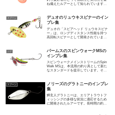
ね備えたルアーとして知られています。
その本質は、シンプルでありながらも高
度に洗練された設計にあります。「投げ
て巻く」だけで極めて効果的な釣果をも
デュオのリュウキスピナーのイン
スプーン
たらすこのスピナーは、そ...
プレ集
デュオの「スピアヘッド リュウキスピナ
ー」は、ロングディスタンス性能を持つ
高回転スピナーとして開発されていま
す。その主要な特徴として、ベイトフィ
ッシュ型のボディウエイトを採用してお
り、これによって遠投が容易になりま
パームスのスピンウォークMSの
ジグ
す。スピナー特有の弱点とさ...
インプレ集
スピンウォークメインストリームのSpin
Walk MSは、本流用の釣り具として新た
なスタンダードを提示しています。その
最大の特徴は、インラインブレードと錫
製のボディです。これにより、独特のサ
ウンドとバイブレーションを発生させ、
ノリーズのグラトニーのインプレ
スプーン
魚を引き寄せ...
集
鱒玄人グラトニーは、エリアトラウトフ
ィッシングの多様な状況に適応するため
に開発されたルアーです。長時間の釣り
中、天気、光量、風などの条件が変わ
り、それに伴って魚の活性も変化しま