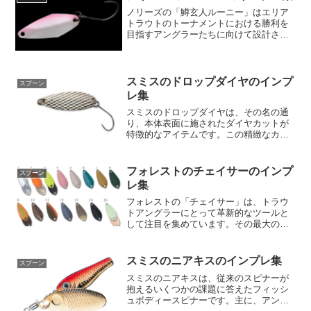
ノリーズの「鱒玄人ルーニー」はエリア
トラウトのトーナメントにおける勝利を
目指すアングラーたちに向けて設計され
た特別なルアーです。その主な目的は、
魚が最も活発になる時間帯に、多くのト
ラウトを迅速にキャッチすること。特
に、試合開始直後や魚が放流...
スミスのドロップダイヤのインプ
スプーン
レ集
スミスのドロップダイヤは、その名の通
り、本体表面に施されたダイヤカットが
特徴的なアイテムです。この精緻なカッ
トが生み出す輝きは、ホログラムとは一
線を画し、独自の美しい光を放ちます。
ドロップダイヤの動きの振り幅は比較的
フォレストのチェイサーのインプ
スプーン
控えめでありながらも、そ...
レ集
フォレストの「チェイサー」は、トラウ
トアングラーにとって革新的なツールと
して注目を集めています。その最大の特
徴は、「センターリッジ形状」による微
細な波動。この独特の形状はスレたトラ
ウトに対して絶大なアピールを持ち、そ
スミスのニアキスのインプレ集
スプーン
の微波動によって魚を誘引...
スミスのニアキスは、従来のスピナーが
抱えるいくつかの課題に答えたフィッシ
ュボディースピナーです。主に、アング