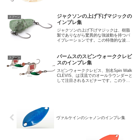
ラーたちからのフィードバックにより、
「糸ヨレの問題」や「物足りないボディ
ーの作り」といった声に応える形で開発
されました。特に注目すべ...
ジャクソンの上げ下げマジックの
スプーン
インプレ集
ジャクソンの上げ下げマジックは、樹脂
製でありながら驚異的な強波動を持つバ
イブレーションです。この特徴的な波動
は、メタルバイブに匹敵するもので、魚
を誘引する力が非常に高いとされていま
す。製品は同じ25mmのサイズで、2タイ
パームスのスピンウォーククレビ
スプーン
プのボディが展開され...
スのインプレ集
スピンウォーククレビス、別名Spin Walk
CLEVIS、は渓流でのオールラウンダーと
して注目されるスピナーです。このラウ
ンドブレードのクレビスタイプは、アッ
プクロスからダウンまでの幅広い使用が
可能で、特に水面直下や浅瀬でのレンジ
キープ...
ヴァルケインのシャノンのインプレ集