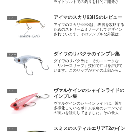
ライトソルトでの釣りを目的に開発され
ました。多くのフィールドで釣果を挙げ
てきたこの名作ミノーは、多くのアング
ラーに知られています。そんなアスリー
アイマのスカリ63HSのレビュー
ミノー
ト55Sを更に進化...
アイマのスカリ63HSは、表層を攻略する
ためのストリームミノーとしてデザイン
されています。そのシンプルな外観は、
独自のウェイトバランスを隠し持ってお
り、それによって非常に直感的なキャス
タビリティーが得られます。リーリング
の強弱だけで、このミ...
ダイワのリバクラのインプレ集
ミノー
ダイワのリバクラは、そのユニークな
「リバースリップ」技術で注目を浴びて
います。このリップがアイの上部から上
向きに伸びているデザインは、アングラ
ーに異なるレンジでの攻略法を提供しま
す。特に、リトリーブスピードを調整し
て一定の水深を攻める、速い...
ヴァルケインのシャインライドの
ミノー
インプレ集
ヴァルケインのシャインライドは、近年
多様化しているボトム攻略のシーンでそ
の実力を証明してきました。その最大の
特徴は、多様なアクションに対応する独
特のボディ設計にあります。このボディ
設計により、シャインライドは圧倒的な
スミスのスティルエリアT2のイン
ミノー
釣果を上げることが可能と...