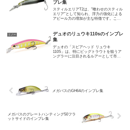
プレ集
スティルエリアT2は、"喰わせのスティル
エリア"として知られ、浮力の強化による
アピール力の増加が主な特徴です。この
T2モデルの導入により、"マジックジャー
ク"という釣法の幅が広がります。この釣
法は、ルアーを水中に速やかに潜らせ、
デュオのリュウキ110sのインプレ
ミノー
トラウトの目...
集
デュオの「スピアヘッド リュウキ
110S」は、特にビッグトラウトを狙うア
ングラーに注目されるルアーとして市場
に登場しています。全長110mmというサ
イズは、その存在感を強く感じさせるも
ので、これによってトラウトの注意を引
きつけることができ...
メガバスのGH64のインプレ集
メガバスのグレートハンティング50フラ
ットサイドのインプレ集