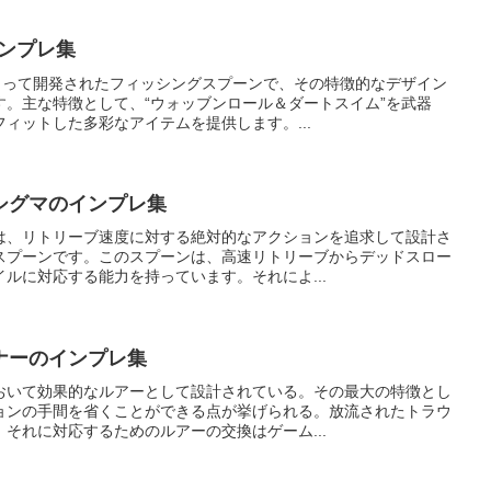
インプレ集
によって開発されたフィッシングスプーンで、その特徴的なデザイン
す。主な特徴として、“ウォッブンロール＆ダートスイム”を武器
ィットした多彩なアイテムを提供します。...
シグマのインプレ集
は、リトリーブ速度に対する絶対的なアクションを追求して設計さ
スプーンです。このスプーンは、高速リトリーブからデッドスロー
ルに対応する能力を持っています。それによ...
ナーのインプレ集
おいて効果的なルアーとして設計されている。その最大の特徴とし
ョンの手間を省くことができる点が挙げられる。放流されたトラウ
それに対応するためのルアーの交換はゲーム...