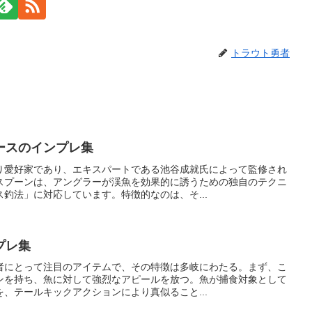
トラウト勇者
ースのインプレ集
り愛好家であり、エキスパートである池谷成就氏によって監修され
スプーンは、アングラーが渓魚を効果的に誘うための独自のテクニ
釣法」に対応しています。特徴的なのは、そ...
プレ集
者にとって注目のアイテムで、その特徴は多岐にわたる。まず、こ
ンを持ち、魚に対して強烈なアピールを放つ。魚が捕食対象として
、テールキックアクションにより真似ること...