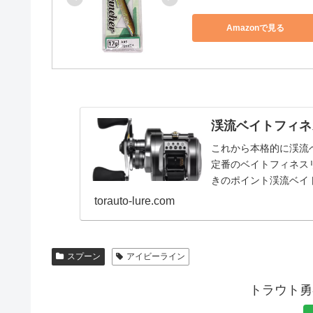
Amazonで見る
渓流ベイトフィネ
これから本格的に渓流
定番のベイトフィネス
きのポイント渓流ベイ
ください。・専用ベイ
torauto-lure.com
スプーン
アイビーライン
トラウト勇